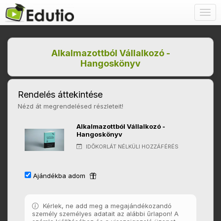
Togg
navig
Alkalmazottból Vállalkozó -
Hangoskönyv
Rendelés áttekintése
Nézd át megrendelésed részleteit!
Alkalmazottból Vállalkozó -
Hangoskönyv
IDŐKORLÁT NÉLKÜLI HOZZÁFÉRÉS
Ajándékba adom
Kérlek, ne add meg a megajándékozandó
személy személyes adatait az alábbi űrlapon! A