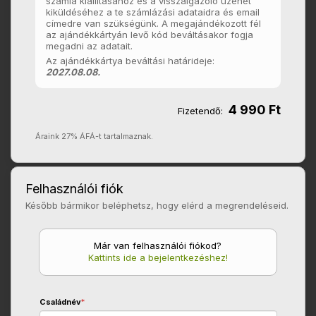
számla kiállításához és a visszaigazoló üzenet
kiküldéséhez a te számlázási adataidra és email
címedre van szükségünk. A megajándékozott fél
az ajándékkártyán levő kód beváltásakor fogja
megadni az adatait.
Az ajándékkártya beváltási határideje:
2027.08.08.
4 990 Ft
Fizetendő:
Áraink 27% ÁFÁ-t tartalmaznak.
Felhasználói fiók
Később bármikor beléphetsz, hogy elérd a megrendeléseid.
Már van felhasználói fiókod?
Kattints ide a bejelentkezéshez!
Családnév
*