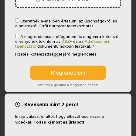
IDŐKORLÁT NÉLKÜLI HOZZÁFÉRÉS
Szeretnék e-mailben értesülni az újdonságokról és
ajánlatokról. Erről bármikor leiratkozhatsz.
A megrendeléssel elfogadom és magamra kötelező
érvényűnek tekintem az
ÁSZF
és az
Adatkezelési
tájékoztató
dokumentumokban leírtakat.
*
Fizetési kötelezettséggel járó megrendelés.
Kattints a gombra a megrendeléshez!
Kevesebb mint 2 perc!
Ennyi választ el attól, hogy elkezdhesd nézni a
videókat.
Töltsd ki most az űrlapot!