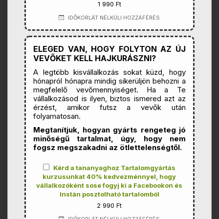
1 990 Ft
IDŐKORLÁT NÉLKÜLI HOZZÁFÉRÉS
ELEGED VAN, HOGY FOLYTON AZ ÚJ
VEVŐKET KELL HAJKURÁSZNI?
A legtöbb kisvállalkozás sokat küzd, hogy
hónapról hónapra mindig sikerüljön behozni a
megfelelő vevőmennyiséget. Ha a Te
vállalkozásod is ilyen, biztos ismered azt az
érzést, amikor futsz a vevők után
folyamatosan.
Megtanítjuk, hogyan gyárts rengeteg jó
minőségű tartalmat, úgy, hogy nem
fogsz megszakadni az ötlettelenségtől.
Kérd a tananyaghoz Tartalomgyártás
kurzusunkat 40% kedvezménnyel, hogy
vállalkozóként sose fogyj ki a Facebookon és
Instán posztolható tartalomból
2 990 Ft