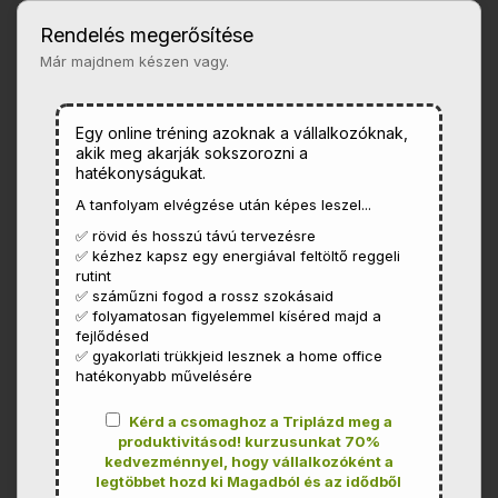
Rendelés megerősítése
Már majdnem készen vagy.
Egy online tréning azoknak a vállalkozóknak,
akik meg akarják sokszorozni a
hatékonyságukat.
A tanfolyam elvégzése után képes leszel...
✅ rövid és hosszú távú tervezésre
✅ kézhez kapsz egy energiával feltöltő reggeli
rutint
✅ száműzni fogod a rossz szokásaid
✅ folyamatosan figyelemmel kíséred majd a
fejlődésed
✅ gyakorlati trükkjeid lesznek a home office
hatékonyabb művelésére
Kérd a csomaghoz a Triplázd meg a
produktivitásod! kurzusunkat 70%
kedvezménnyel, hogy vállalkozóként a
legtöbbet hozd ki Magadból és az idődből