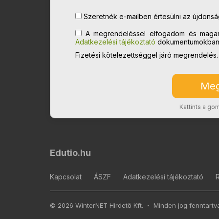
Szeretnék e-mailben értesülni az újdonságo
A megrendeléssel elfogadom és maga
Adatkezelési tájékoztató
dokumentumokban l
Fizetési kötelezettséggel járó megrendelés.
Kattints a g
Edutio.hu
Kapcsolat
ÁSZF
Adatkezelési tájékoztató
© 2026 WinterNET Hirdető Kft.
Minden jog fenntartv