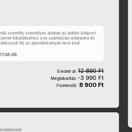
ó személy személyes adatait az alábbi űrlapon!
 üzenet kiküldéséhez a te számlázási adataidra és
dékozott fél az ajándékkártyán levő kód
7.08.09.
12 890 Ft
Eredeti ár:
-3 990 Ft
Megtakarítás:
8 900 Ft
Fizetendő:
endeléseid.