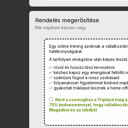
Rendelés megerősítése
Már majdnem készen vagy.
Egy online tréning azoknak a vállalkozók
hatékonyságukat.
A tanfolyam elvégzése után képes leszel..
✅ rövid és hosszú távú tervezésre
✅ kézhez kapsz egy energiával feltöltő re
✅ száműzni fogod a rossz szokásaid
✅ folyamatosan figyelemmel kíséred majd
✅ gyakorlati trükkjeid lesznek a home o
Kérd a csomaghoz a Triplázd meg a
75% kedvezménnyel, hogy vállalkozóké
Magadból és az idődből