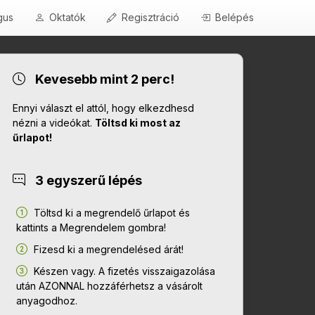
gus
Oktatók
Regisztráció
Belépés
Kevesebb mint 2 perc!
Ennyi választ el attól, hogy elkezdhesd
nézni a videókat.
Töltsd ki most az
űrlapot!
3 egyszerű lépés
Töltsd ki a megrendelő űrlapot és
kattints a Megrendelem gombra!
Fizesd ki a megrendelésed árát!
Készen vagy. A fizetés visszaigazolása
után AZONNAL hozzáférhetsz a vásárolt
anyagodhoz.