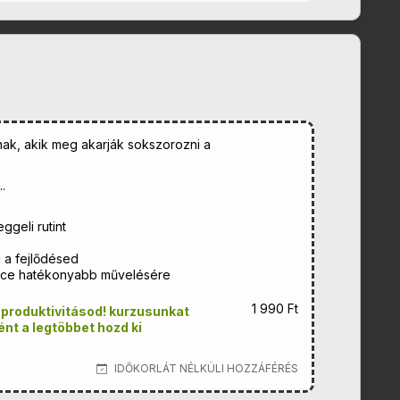
nak, akik meg akarják sokszorozni a
.
ggeli rutint
 a fejlődésed
ffice hatékonyabb művelésére
1 990 Ft
 produktivitásod! kurzusunkat
nt a legtöbbet hozd ki
IDŐKORLÁT NÉLKÜLI HOZZÁFÉRÉS