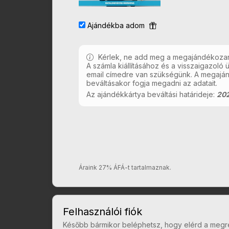
Ajándékba adom
Kérlek, ne add meg a megajándékozand
A számla kiállításához és a visszaigazoló
email címedre van szükségünk. A megaján
beváltásakor fogja megadni az adatait.
Az ajándékkártya beváltási határideje:
202
Áraink 27% ÁFÁ-t tartalmaznak.
Felhasználói fiók
Később bármikor beléphetsz, hogy elérd a megr