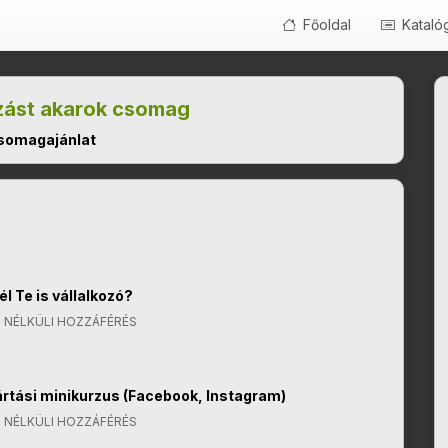
Főoldal
Kataló
ozást akarok csomag
omagajánlat
l Te is vállalkozó?
 NÉLKÜLI HOZZÁFÉRÉS
rtási minikurzus (Facebook, Instagram)
 NÉLKÜLI HOZZÁFÉRÉS