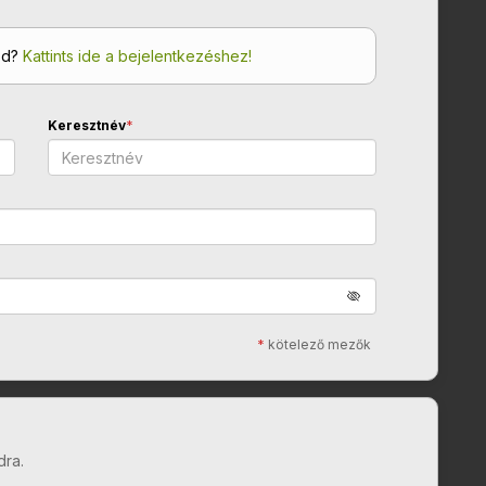
od?
Kattints ide a bejelentkezéshez!
Keresztnév
*
*
kötelező mezők
dra.