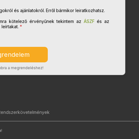
król és ajánlatokról. Erről bármikor leiratkozhatsz.
mra kötelező érvényűnek tekintem az
ÁSZF
és az
eírtakat.
*
ombra a megrendeléshez!
Rendszerkövetelmények
a!