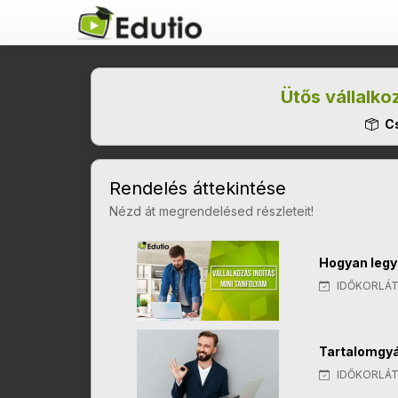
Ütős vállalk
Cs
Rendelés áttekintése
Nézd át megrendelésed részleteit!
Hogyan legyé
IDŐKORLÁT
Tartalomgyá
IDŐKORLÁT