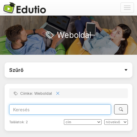
Togg
navig
Weboldal
Szűrő
Címke: Weboldal
Találatok:
2