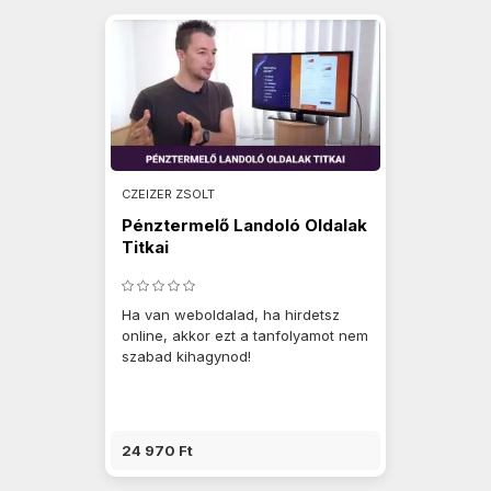
CZEIZER ZSOLT
Pénztermelő Landoló Oldalak
Titkai
Ha van weboldalad, ha hirdetsz
online, akkor ezt a tanfolyamot nem
szabad kihagynod!
24 970 Ft