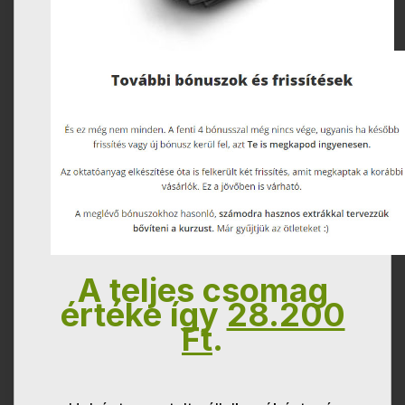
A teljes csomag
értéke így
28.200
Ft
.