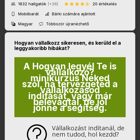
1832
hallgatók
(+26)
20 értékelés
Mobilbarát
Bárki számára ajánlott
Magyar
Többször újranézhető
Hogyan vállalkozz sikeresen, és kerüld el a
leggyakoribb hibákat?
A Hogyan legyél Te is
vállalkozó?
minikurzus Neked
szól, ha tervezgeted a
vállalkozásod
indítását, vagy már
belevágtál, de jól
jönne a segítség.
Vállalkozást indítanál, de
nem tudod, hol kezdd?