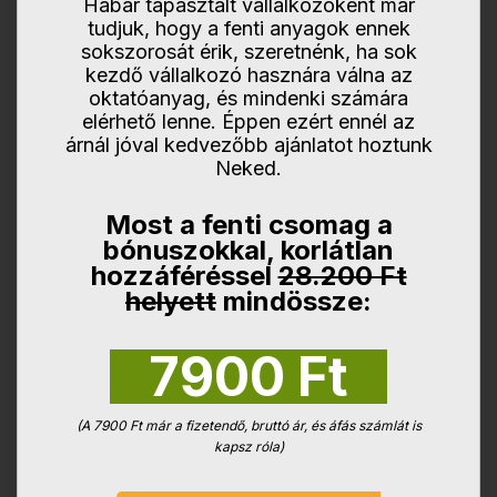
Habár tapasztalt vállalkozóként már
tudjuk, hogy a fenti anyagok ennek
sokszorosát érik, szeretnénk, ha sok
kezdő vállalkozó hasznára válna az
oktatóanyag, és mindenki számára
elérhető lenne. Éppen ezért ennél az
árnál jóval kedvezőbb ajánlatot hoztunk
Neked.
Most a fenti csomag a
bónuszokkal, korlátlan
hozzáféréssel
28.200 Ft
helyett
mindössze:
7900 Ft
(A 7900 Ft már a fizetendő, bruttó ár, és áfás számlát is
kapsz róla)