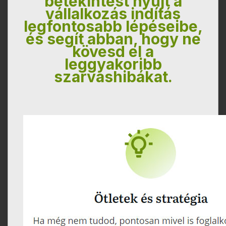
betekintést nyújt a
vállalkozás indítás
legfontosabb lépéseibe,
és segít abban, hogy ne
kövesd el a
leggyakoribb
szarvashibákat.