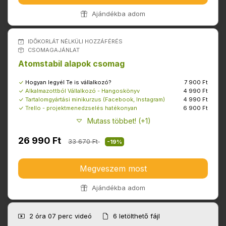
Ajándékba adom
IDŐKORLÁT NÉLKÜLI HOZZÁFÉRÉS
CSOMAGAJÁNLAT
Atomstabil alapok csomag
Hogyan legyél Te is vállalkozó?
7 900 Ft
Alkalmazottból Vállalkozó - Hangoskönyv
4 990 Ft
Tartalomgyártási minikurzus (Facebook, Instagram)
4 990 Ft
Trello - projektmenedzselés hatékonyan
6 900 Ft
Mutass többet! (+1)
26 990 Ft
33 670 Ft
-19%
Megveszem most
Ajándékba adom
2 óra 07 perc
videó
6
letölthető fájl