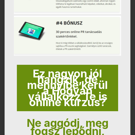
Ez nagyon jól
hangzik, de
mennyibe kerül
a Hogyan
vállalkozz Te is
online kurzus?
Ne aggódj, meg
fogsz lepődni,