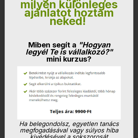
milyen különleges
ajánlatot hoztam
neked!
Miben segít a
"
Hogyan
legyél Te is vállalkozó?"
mini kurzus?
Ha belegondolsz, egyetlen tanács
megfogadásával vagy súlyos hiba
kivédésével a sokszorosát