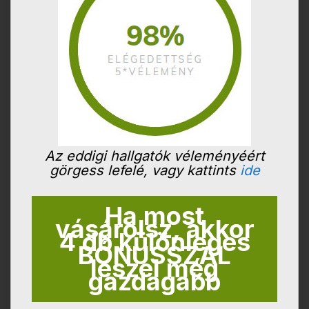
Az eddigi hallgatók véleményéért
görgess lefelé, vagy kattints
ide
Ha most
vásárolsz, akkor
4 db különleges
BÓNUSSZAL
leszel még
gazdagabb