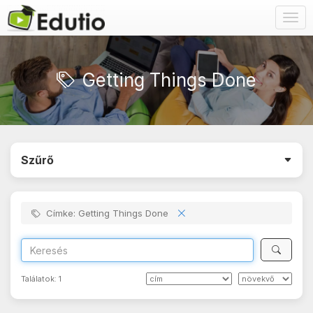
Togg
navig
Getting Things Done
Szűrő
Címke: Getting Things Done
Találatok:
1