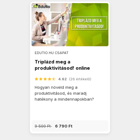
EDUTIO.HU CSAPAT
Triplázd meg a
produktivitásod! online
tréning
4.62
(26 értékelő)
Hogyan növeld meg a
produktivitásod, és maradj
hatékony a mindennapokban?
9 500 Ft
6 790 Ft