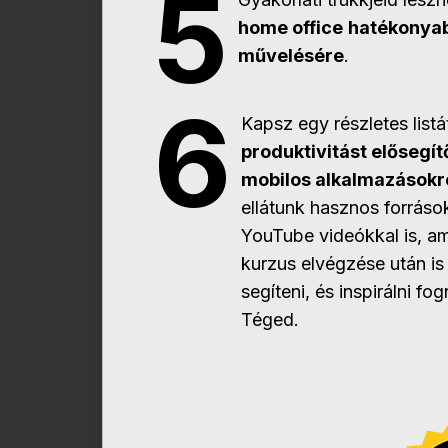
5
home office
hatékonya
művelésére
.
6
Kapsz egy részletes listá
produktivitást elősegít
mobilos alkalmazásokr
ellátunk hasznos forráso
YouTube videókkal is, a
kurzus elvégzése után is
segíteni, és inspirálni fo
Téged.