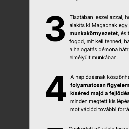
3
Tisztában leszel azzal, 
alakíts ki Magadnak egy
munkakörnyezetet
, és 
fogod, mit kell tenned, 
a halogatás démona hátrá
elmélyült munkában.
4
A naplózásnak köszönh
folyamatosan figyele
kíséred majd a fejlődé
minden megtett kis lépés
motivációd további forrá
Gyakorlati trükkjeid lesz