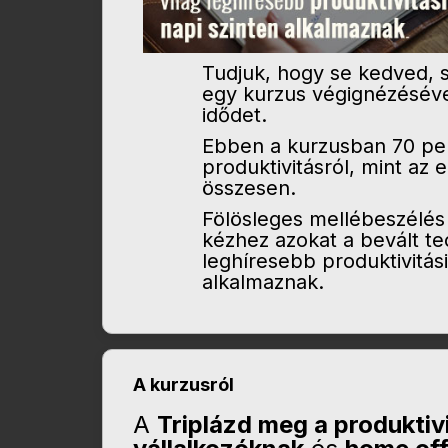
Tudjuk, hogy se kedved, se
egy kurzus végignézésével
idődet.
Ebben a kurzusban 70 perc
produktivitásról, mint az ed
összesen.
Fölösleges mellébeszélés
kézhez azokat a bevált te
leghíresebb produktivitási
alkalmaznak.
A kurzusról
A
Triplázd meg a produktiv