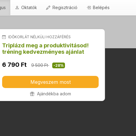
gus
Oktatók
Regisztráció
Belépés
IDŐKORLÁT NÉLKÜLI HOZZÁFÉRÉS
Triplázd meg a produktivitásod!
tréning kedvezményes ajánlat
6 790 Ft
9 500 Ft
-28%
Megveszem most
Ajándékba adom