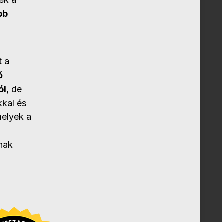
bb
t a
ő
ól
, de
kkal és
melyek a
gnak