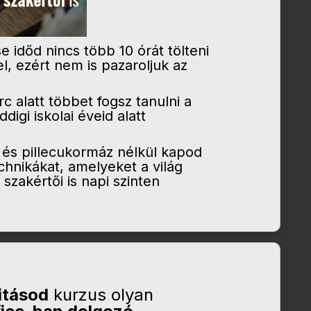
 időd nincs több 10 órát tölteni
, ezért nem is pazaroljuk az
 alatt többet fogsz tanulni a
digi iskolai éveid alatt
 és pillecukormáz nélkül kapod
chnikákat, amelyeket a világ
 szakértői is napi szinten
itásod
kurzus olyan