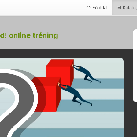
Főoldal
Kataló
d! online tréning