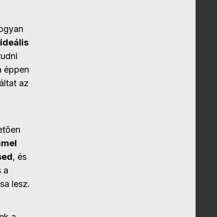
hogyan
ideális
tudni
ha éppen
ltat az
etően
mmel
sed
, és
 a
sa lesz.
nek a