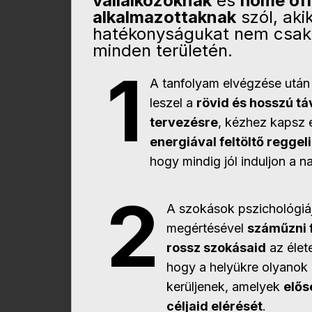
vállalkozóknak
és
home off
alkalmazottaknak
szól, aki
hatékonyságukat nem csak
minden területén.
1
A tanfolyam elvégzése után
leszel a
rövid és hosszú tá
tervezésre
, kézhez kapsz 
energiával feltöltő reggeli
hogy mindig jól induljon a n
2
A szokások pszichológiá
megértésével
száműzni 
rossz szokásaid
az élet
hogy a helyükre olyanok
kerüljenek, amelyek
elős
céljaid elérését
.