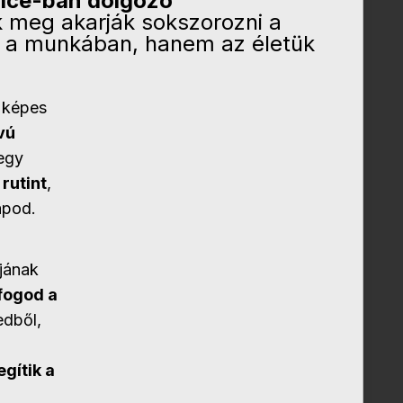
ice-ban dolgozó
k meg akarják sokszorozni a
 a munkában, hanem az életük
 képes
vú
egy
 rutint
,
apod.
jának
fogod a
edből,
egítik a