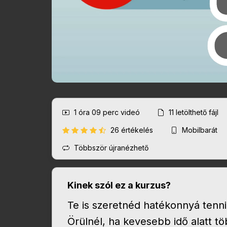
1 óra 09 perc
videó
11
letölthető fájl
26 értékelés
Mobilbarát
Többször újranézhető
Kinek szól ez a kurzus?
Te is szeretnéd hatékonnyá tenni 
Örülnél, ha kevesebb idő alatt t