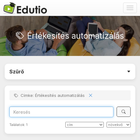
Togg
navig
Értékesítés automatizálás
Szűrő
Címke: Értékesítés automatizálás
Találatok:
1