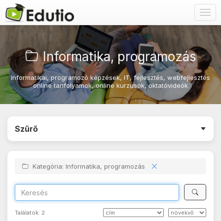
Togg
navig
Informatika, programozás
Informatikai, programozó képzések, IT, fejlesztés, webfejlesztés
online tanfolyamok, online kurzusok, oktatóvideók
Szűrő
Kategória: Informatika, programozás
Találatok:
2