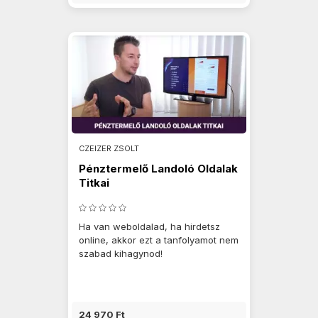
CZEIZER ZSOLT
Pénztermelő Landoló Oldalak
Titkai
Ha van weboldalad, ha hirdetsz
online, akkor ezt a tanfolyamot nem
szabad kihagynod!
24 970 Ft